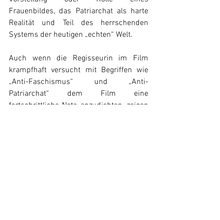
Frauenbildes, das Patriarchat als harte 
Realität und Teil des herrschenden 
Systems der heutigen „echten“ Welt.
Auch wenn die Regisseurin im Film 
krampfhaft versucht mit Begriffen wie 
„Anti-Faschismus“ und „Anti-
Patriarchat“ dem Film eine 
fortschrittliche Note anzudichten, zeigen 
die Folgen des Films viel eher die 
Wirklichkeit: Schönheitsoperationen sind 
in die Höhe geschossen, die Nachfrage 
an platinblonden oder pink gefärbten 
Haaren stieg weltweit um 83 Prozent und 
es folgte eine globale Knappheit bei der 
Farbe Pink. Wenn das der sogenannte 
„Feminismus“ ist den die Herrschenden 
als „Lösung“ präsentieren wollen, dann 