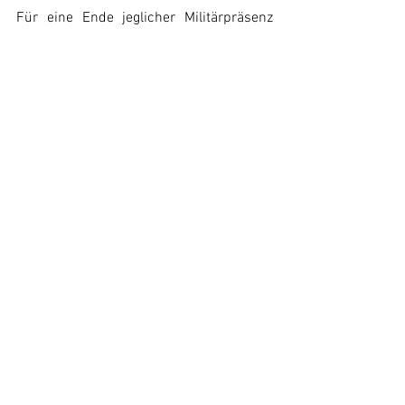
Für eine Ende jeglicher Militärpräsenz 
von Frankreich, Großbritannien und den 
Niederlanden in der Karibik!
Für die Selbstbestimmung des 
venezolanischen Volkes. Die 
Venezolaner*innen müssen ihre Zukunft 
selbst bestimmen können!
Es lebe die internationale Solidarität!
Von Gaza bis Venezuela, nieder mit dem 
Imperialismus!
Venceremos!