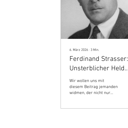
6. März 2026
∙
3
Min.
Ferdinand Strasser:
Unsterblicher Held
des Widerstands.
Wir wollen uns mit
diesem Beitrag jemanden
widmen, der nicht nur
sein Leben für die
Arbeiterklasse gab,
sondern auch sein ganzes
Leben nach dem
Klassenkampf und den