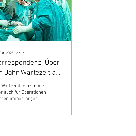
Okt. 2025
∙
2
Min.
orrespondenz: Über
n Jahr Wartezeit auf
otwendige
 Wartezeiten beim Arzt
eration.
r auch für Operationen
rden immer länger und
ger. Immer häufiger
rt man von Wartezeiten
 über eine Stunde
m Hausarzt - trotz
min. Oder auch von