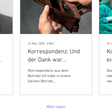
13. Nov. 2025
∙
3
Min.
10. 
Korrespondenz: Und
K
der Dank war
ei
Rausschmiss.
n
(Korrespondenz aus dem
Die
Op
Betrieb) Ich habe in einem
ode
kleinen Betrieb
we
gearbeitet, der für
län
zahlreiche andere Firmen
hö
Getriebe produziert. Da
von
ich vor habe eine Weile
bei
Mehr laden
wegzugehen, lehnte ich
Ter