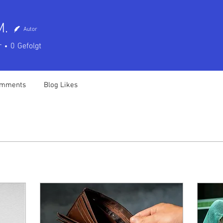
M.
Autor
r
0
Gefolgt
omments
Blog Likes