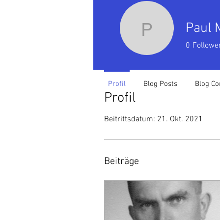
Paul 
Paul M.
0
Followe
Profil
Blog Posts
Blog C
Profil
Beitrittsdatum: 21. Okt. 2021
Beiträge