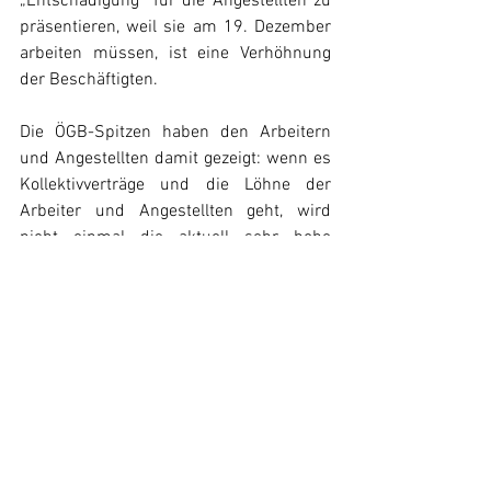
„Entschädigung“ für die Angestellten zu 
präsentieren, weil sie am 19. Dezember 
arbeiten müssen, ist eine Verhöhnung 
der Beschäftigten.
Die ÖGB-Spitzen haben den Arbeitern 
und Angestellten damit gezeigt: wenn es 
Kollektivverträge und die Löhne der 
Arbeiter und Angestellten geht, wird 
nicht einmal die aktuell sehr hohe 
Teuerungsrate abgegolten, aber wenn die 
Unternehmer nur allzu laut schreien 
kann man auch „jahrelange Prinzipien“ 
schnell über den Haufen werfen!
Bildquelle: 
Lugner City Wien
 by 
Spock1801, CC BY-SA 4.0