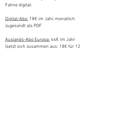
Fahne digital:
Digital-Abo:
 18€ im Jahr, monatlich 
zugesandt als PDF
Auslands-Abo Europa:
 44€ im Jahr
(setzt sich zusammen aus: 18€ für 12 
Nummern der Roten Fahne, 26€ 
Versand)
Hol dir dein Abo, schreibt an: 
info@rotefahne.at