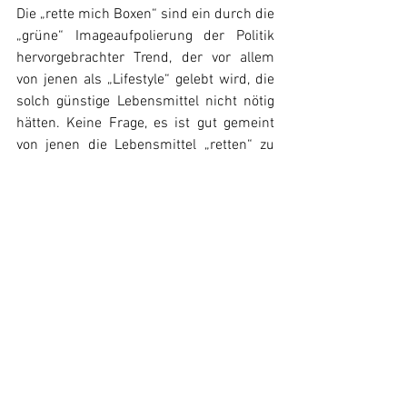
Die „rette mich Boxen“ sind ein durch die 
„grüne“ Imageaufpolierung der Politik 
hervorgebrachter Trend, der vor allem 
von jenen als „Lifestyle“ gelebt wird, die 
solch günstige Lebensmittel nicht nötig 
hätten. Keine Frage, es ist gut gemeint 
von jenen die Lebensmittel „retten“ zu 
wollen, aber auch in dieser Frage wird 
fälschlicherweise vorgegaukelt, es könne 
jeder seinen Beitrag leisten und etwas 
für den Umwelt- und Klimaschutz tun, 
als wäre es ein individuelles Problem, 
das jeder für sich lösen müsse.
An sich sind Sozialmärkte für viele 
Menschen im unmittelbaren Alltag 
notwendig, wenn sie in finanziellen 
Schwierigkeiten sind. Sozialmärkte die 