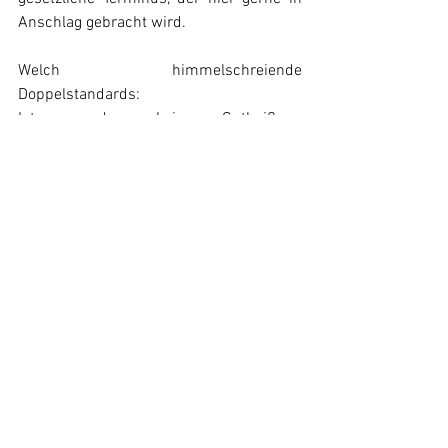
Anschlag gebracht wird.
Welch himmelschreiende 
Doppelstandards:
Ist es denn keine „Gutheißung 
terroristischer Straftaten“, wenn die 
Bundesregierung durch das Hissen der 
israelischen Fahne sich zum Völkermord 
in Gaza bekennt, wenn die 
Bundesregierung in der UN-
Vollversammlung gegen einen 
Waffenstillstand stimmt, wenn sie sich 
vorbehaltslos in Verletzung der 
verfassungsmäßigen Neutralität und 
Verdrehung der antifaschistischen 
Grundhaltung auf die Seite der 
kolonialen und imperialistischen 
Täterinnen und Täter stellt? Vielen, sehr 