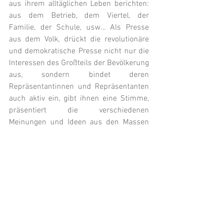
aus ihrem alltäglichen Leben berichten: 
aus dem Betrieb, dem Viertel, der 
Familie, der Schule, usw… Als Presse 
aus dem Volk, drückt die revolutionäre 
und demokratische Presse nicht nur die 
Interessen des Großteils der Bevölkerung 
aus, sondern bindet deren 
Repräsentantinnen und Repräsentanten 
auch aktiv ein, gibt ihnen eine Stimme, 
präsentiert die verschiedenen 
Meinungen und Ideen aus den Massen 
um sie miteinander vergleichen zu 
können und in Diskussion treten zu 
lassen. Daher finden in der Roten Fahne 
die Arbeiterinnen und Arbeiter, Stimmen 
der Jugend- und Frauenbewegung, der 
Studierenden, der Gewerkschaftskräfte, 
der Migrantinnen und Migranten ebenso 
wie der kleinen Selbstständigen und 