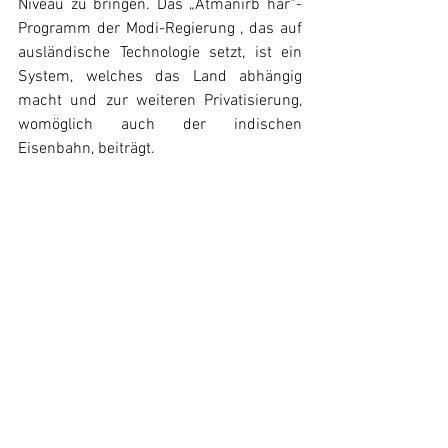
Niveau zu bringen. Das „Atmanirb har“-
Programm der Modi-Regierung , das auf 
ausländische Technologie setzt, ist ein 
System, welches das Land abhängig 
macht und zur weiteren Privatisierung, 
womöglich auch der indischen 
Eisenbahn, beiträgt. 
Das Zentralkomitee der 
Kommunistischen Partei ruft daher alle 
„fortschrittlichen, demokratischen, 
patriotischen Wissenschaftler, 
Ökonomen und Intellektuelle“ auf, dieses 
volksfeindliche Entwicklungsmodell zu 
analysieren, um seinen wahren 
Charakter offen zu legen und gemeinsam 
gegen die Politik der Herrschenden und 
Imperialisten zu kämpfen. Um das Land 
vor den ausländischen 