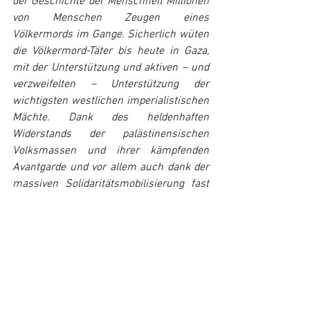
der Geschichte der Menschheit Millionen 
von Menschen Zeugen eines 
Völkermords im Gange. Sicherlich wüten 
die Völkermord-Täter bis heute in Gaza, 
mit der Unterstützung und aktiven – und 
verzweifelten – Unterstützung der 
wichtigsten westlichen imperialistischen 
Mächte. Dank des heldenhaften 
Widerstands der palästinensischen 
Volksmassen und ihrer kämpfenden 
Avantgarde und vor allem auch dank der 
massiven Solidaritätsmobilisierung fast 
überall auf der Welt leistet Palästina 
jedoch Widerstand und besetzt mehr 
denn je seinen Platz an der Spitze der 
internationalen Bühne. […] Es wird 
wieder einmal deutlich, dass nicht die 
Zerstörungsfähigkeit im Dienste des 
Imperialismus letztlich über Sieg oder 