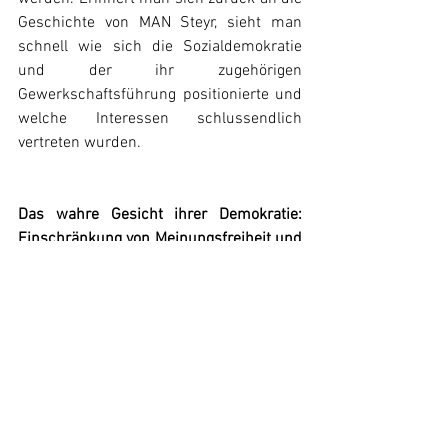
Geschichte von MAN Steyr, sieht man 
schnell wie sich die Sozialdemokratie 
und der ihr zugehörigen 
Gewerkschaftsführung positionierte und 
welche Interessen schlussendlich 
vertreten wurden.
Das wahre Gesicht ihrer Demokratie: 
Einschränkung von Meinungsfreiheit und 
Ausbau von Überwachung
Die SPÖ kämpfe nun für stärkere soziale 
Grundrechte, so schreibt sie es in ihrem 
EU-Wahlprogramm. Erinnert man sich 
zurück, war es genau die SPÖ, die als 
Regierungspartei das 
Versammlungsgesetz änderte, womit 