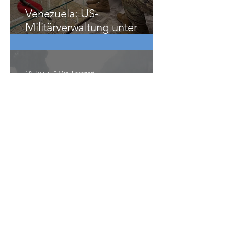
Venezuela: US-
Militärverwaltung unter
Vorwand der Erdbebenhilfe
18. Juli
5 Min. Lesezeit
Proteste in Albanien – der
Widerstand auf dem Balkan
wächst