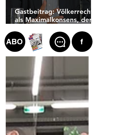
Gastbeitrag: Völkerrecht
als Maximalkonsens, der
auch zu weit geht
ABO
f