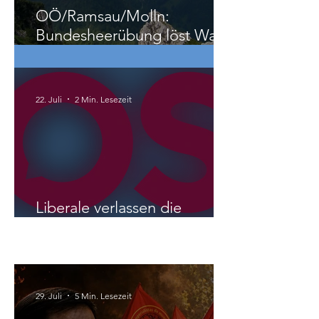
OÖ/Ramsau/Molln:
Bundesheerübung löst Wald-
und Wiesenbrand aus
22. Juli
2 Min. Lesezeit
Liberale verlassen die
NEOS?
International