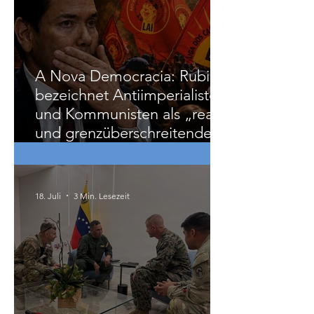
29. Juli
5 Min. Lesezeit
A Nova Democracia: Rubio
bezeichnet Antiimperialisten
und Kommunisten als „reale
und grenzüberschreitende
Bedrohung“
18. Juli
3 Min. Lesezeit